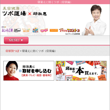
寝違えに効くツボ（症状編）
MENU ▼
症状別つぼ
> 寝違えに効くツボ（症状編）