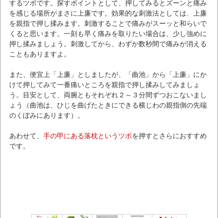
するツボです。探すポイントとして、押してみるとズーンと痛み
を感じる場所がまさに上廉です。効果的な刺激法としては、上廉
を親指で押し揉みます。刺激することで痛みがスーッと和らいで
くると思います。一刻も早く痛みを取りたい場合は、少し強めに
押し揉みましょう。刺激してから、わずか数秒間で痛みが消える
こともありますよ。
また、便宜上「上廉」としましたが、「曲池」から「上廉」にか
けて押してみて一番痛いところを親指で押し揉みしてみましょ
う。目安として、両腕ともそれぞれ２～３分間ずつおこないまし
ょう（曲池は、ひじを曲げたときにできる横じわの親指側の先端
のくぼみにあります）。
あわせて、
手の甲にある落枕というツボ
を押すとさらにおすすめ
です。